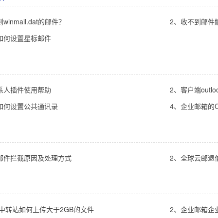
inmail.dat的邮件？
2、收不到邮件
如何设置星标邮件
系人插件使用帮助
2、客户端out
如何设置公共通讯录
4、企业邮箱的C
邮件拦截原因及处理方式
2、全球云邮退
件中转站如何上传大于2GB的文件
2、企业邮箱企